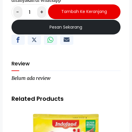
ditanyakan di Whatsapp
-
+
Tambah Ke Keranjang
Pesan Sekarang
Review
Belum ada review
Related Products