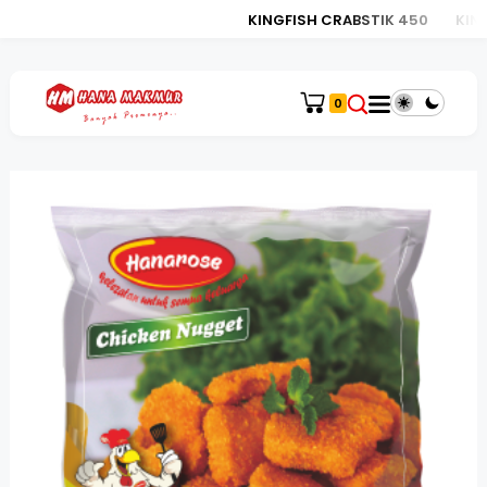
KINGFISH CRABSTIK 450
KINGF
0