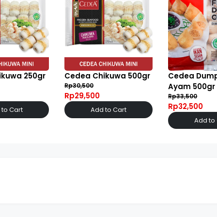
ikuwa 250gr
Cedea Chikuwa 500gr
Cedea Dump
Rp30,500
Ayam 500gr
Rp29,500
Rp33,500
Rp32,500
to Cart
Add to Cart
Add to