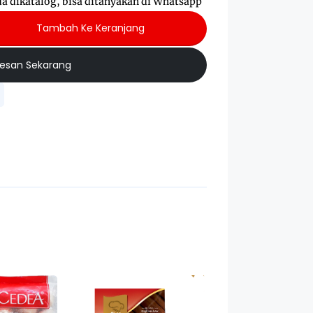
da dikatalog, bisa ditanyakan di Whatsapp
Tambah Ke Keranjang
esan Sekarang