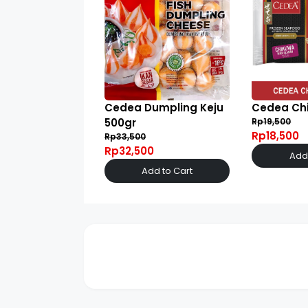
Cedea Dumpling Keju
Cedea Ch
500gr
Rp19,500
Rp18,500
Rp33,500
Rp32,500
Add 
Add to Cart