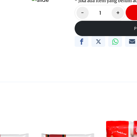
* Jika ada item yang belum a
-
+
P