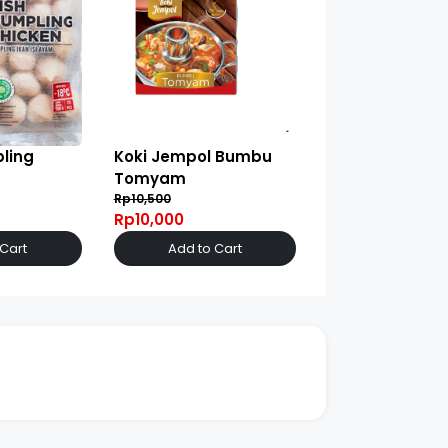
ling
Koki Jempol Bumbu
Tomyam
Rp10,500
Rp10,000
 Cart
Add to Cart