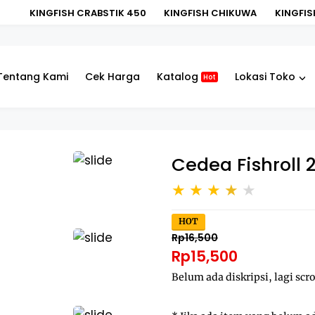
KINGFISH CRABSTIK 450
KINGFISH CHIKUWA
KINGFISH 
Tentang Kami
Cek Harga
Katalog
Lokasi Toko
Hot
Cedea Fishroll 
HOT
Rp16,500
Rp15,500
Belum ada diskripsi, lagi scro