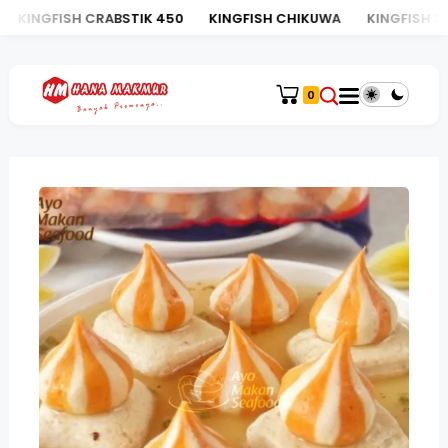
KINGFISH CRABSTIK 450
KINGFISH CHIKUWA
KINGFISH SHIR
0