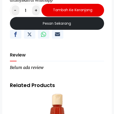
ditanyakan di Whatsapp
-
+
Tambah Ke Keranjang
Pesan Sekarang
Review
Belum ada review
Related Products