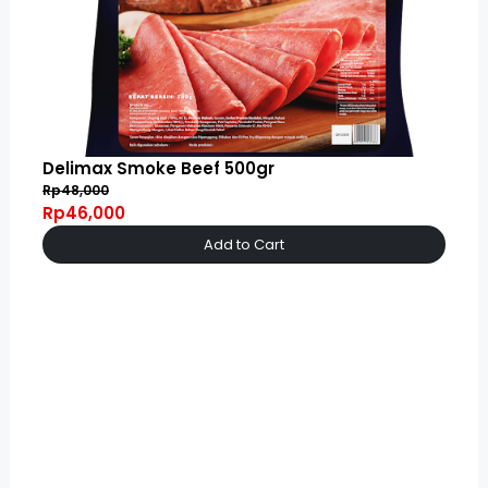
Delimax Smoke Beef 500gr
Rp48,000
Rp46,000
Add to Cart