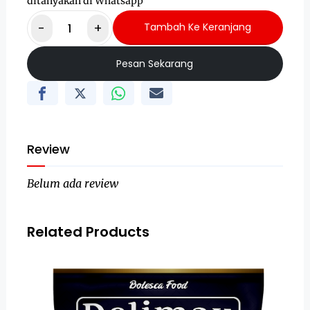
ditanyakan di Whatsapp
-
+
Tambah Ke Keranjang
Pesan Sekarang
Review
Belum ada review
Related Products