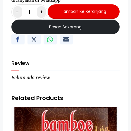
ditanyakan di Whatsapp
-
+
Tambah Ke Keranjang
Pesan Sekarang
Review
Belum ada review
Related Products